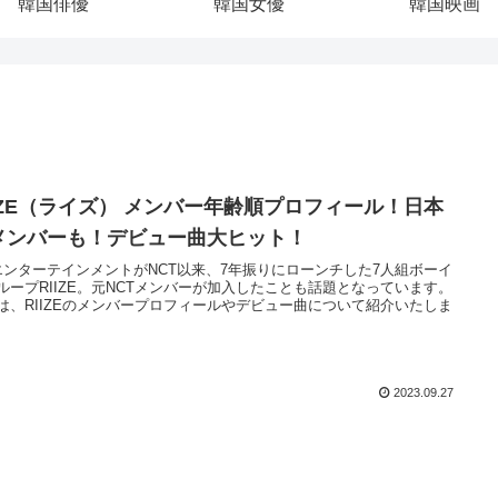
韓国俳優
韓国女優
韓国映画
IIZE（ライズ） メンバー年齢順プロフィール！日本
メンバーも！デビュー曲大ヒット！
エンターテインメントがNCT以来、7年振りにローンチした7人組ボーイ
ループRIIZE。元NCTメンバーが加入したことも話題となっています。
は、RIIZEのメンバープロフィールやデビュー曲について紹介いたしま
2023.09.27