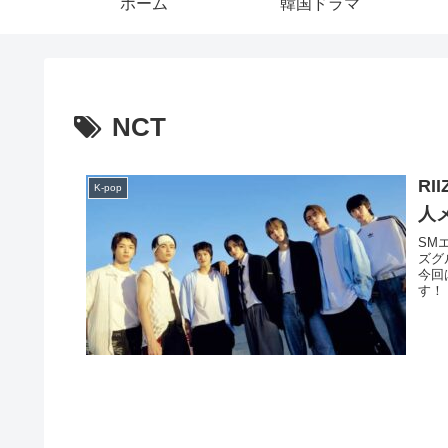
ホーム
韓国ドラマ
NCT
R
K-pop
人
SM
ズグ
今回
す！