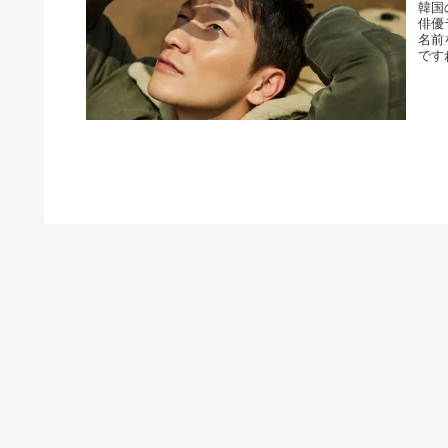
韓国
俳優
名前
です