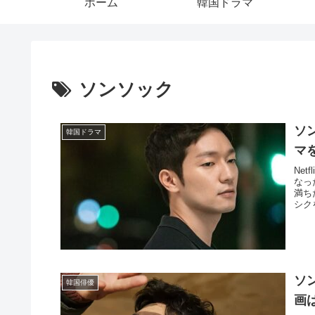
ホーム
韓国ドラマ
ソンソック
ソ
韓国ドラマ
マ
Ne
なっ
満ち
シク
ソ
韓国俳優
画