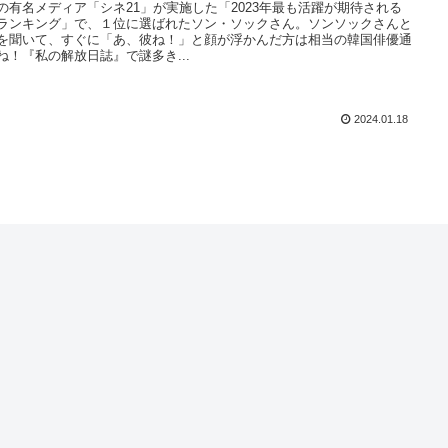
の有名メディア「シネ21」が実施した「2023年最も活躍が期待される
ランキング」で、１位に選ばれたソン・ソックさん。ソンソックさんと
を聞いて、すぐに「あ、彼ね！」と顔が浮かんだ方は相当の韓国俳優通
ね！『私の解放日誌』で謎多き...
2024.01.18