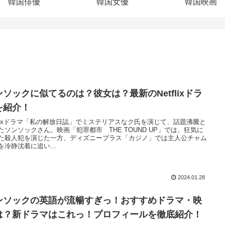
韓国俳優
韓国女優
韓国映画
ンソックに似てるのは？彼女は？最新のNetflixドラ
を紹介！
tflixドラマ「私の解放日誌」でミステリアスなク氏を演じて、話題沸騰と
たソンソックさん。映画「犯罪都市 THE TOUND UP」では、狂気に
た殺人犯を演じた一方、ディズニープラス「カジノ」では主人公チャム
を冷静沈着に追い...
2024.01.28
ンソックの英語が流暢すぎっ！おすすめドラマ・映
は？新ドラマはこれっ！プロフィールを徹底紹介！