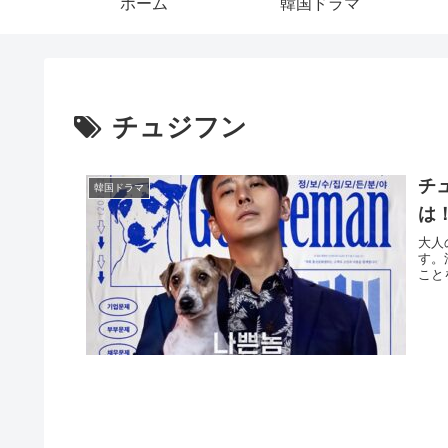
ホーム
韓国ドラマ
チュジフン
チ
韓国ドラマ
は
大人
す。
こと