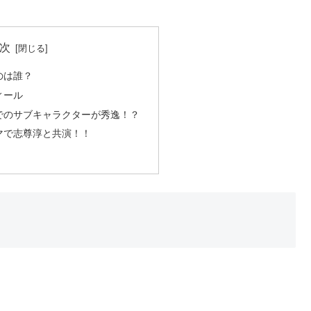
次
のは誰？
ィール
でのサブキャラクターが秀逸！？
マで志尊淳と共演！！