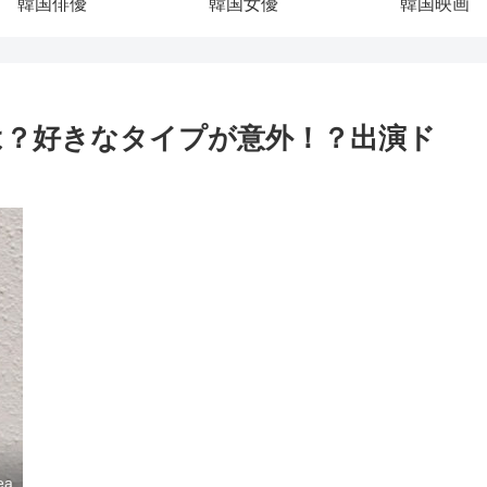
韓国俳優
韓国女優
韓国映画
は？好きなタイプが意外！？出演ド
ea