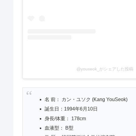
@youseok_がシェアした投稿
名 前： カン・ユソク (Kang YouSeok)
誕生日：1994年6月10日
身長/体重： 178cm
血液型： B型