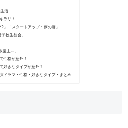
ト生活
キラリ！
サブ2」「スタートアップ：夢の扉」
り男子校生徒会」
の救世主～」
て性格が意外！
て好きなタイプが意外？
演ドラマ・性格・好きなタイプ・まとめ